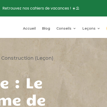
Retrouvez nos cahiers de vacances ! ☀️⛱️
Accueil
Blog
Conseils
Leçons
 Construction (Leçon)
e : Le
me de