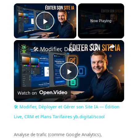
×
Now Playing
Play Video
×
🛠️ Modifier, Déployer et Gérer son Site IA — Édition Live, CRM et Plans Tarifaires yb.digital/scool
Play
Watch on
Video
🛠️ Modifier, Déployer et Gérer son Site IA — Édition
Live, CRM et Plans Tarifaires yb.digital/scool
Analyse de trafic (comme Google Analytics),