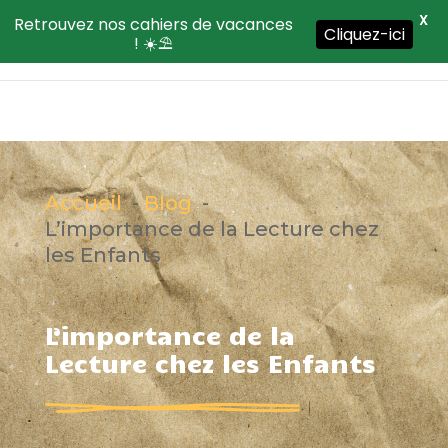
X
Retrouvez nos cahiers de vacances
Cliquez-ici
! ☀️⛱️
Accueil
Blog
L’importance de la Lecture chez
les Enfants
L’importance de la
Lecture chez les Enfants