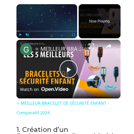
×
Now Playing
×
Play
Unmute
Fullscreen
⭐️ MEILLEUR BRACELET DE SÉCURITÉ ENFANT - Comparatif 2024
P
Watch on
l
⭐️ MEILLEUR BRACELET DE SÉCURITÉ ENFANT -
a
Comparatif 2024
1. Création d’un
y