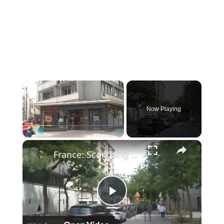
×
Now Playing
×
Play
Unmute
Fullscreen
France: Scorching heat revives debate over air conditioning in France.
Play