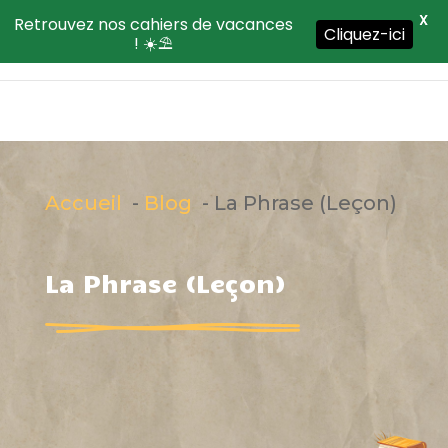
X
Retrouvez nos cahiers de vacances
Cliquez-ici
! ☀️⛱️
Accueil
Blog
La Phrase (Leçon)
La Phrase (Leçon)