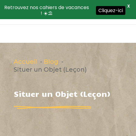
X
Retrouvez nos cahiers de vacances
Cliquez-ici
! ☀️⛱️
Accueil
Blog
Situer un Objet (Leçon)
Situer un Objet (Leçon)