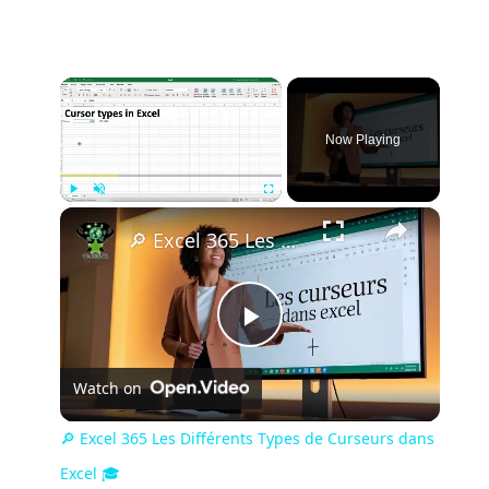
×
Now Playing
×
Play
Unmute
Fullscreen
🔎 Excel 365 Les Différents Types de Curseurs dans Excel 🎓
P
Watch on
l
🔎 Excel 365 Les Différents Types de Curseurs dans
a
Excel 🎓