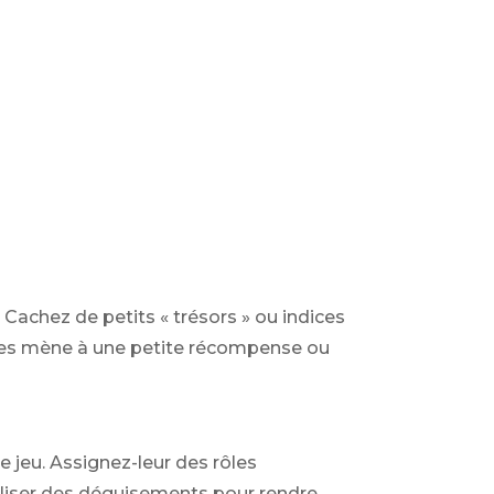
Cachez de petits « trésors » ou indices
 les mène à une petite récompense ou
e jeu. Assignez-leur des rôles
liser des déguisements pour rendre