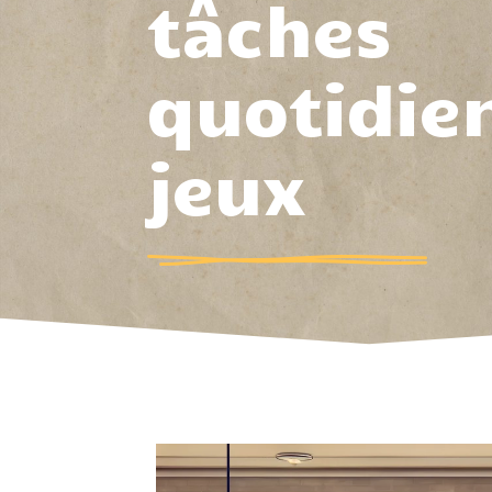
tâches
quotidie
jeux