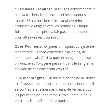
y
1.Les Voies Respiratoires :
Elles comprennent le
nez, la trachée, les bronches et les poumons. Le
nez et la trachée filtrent l’air, tandis que les
V
bronches le dirigent vers les poumons. Chaque
fois que nous respirons, l’air passe par ces voies
pour atteindre les poumons.
i
2.Les Poumons :
Organes principaux du système
respiratoire, ils sont constitués d’alvéoles, de
d
petits sacs d’air. C’est là que l’échange de gaz se
produit, avec l’oxygène passant dans le sang et le
e
dioxyde de carbone étant expulsé.
3.Le Diaphragme :
Un muscle en forme de dôme
o
situé sous les poumons. Lorsque nous inhalons, il
se contracte et s’abaisse, créant de l’espace pour
les poumons pour se remplir d’air. Lorsque nous
expirons, il se détend et remonte.