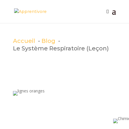
Retrouvez nos cahiers de vacances
Cliquez-ici
! ☀️⛱️
Accueil
Blog
Le Système Respiratoire (Leçon)
Le Système Respiratoire
(Leçon)