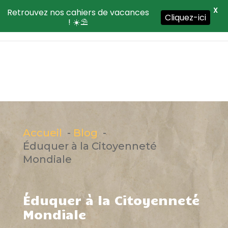
X
Retrouvez nos cahiers de vacances
Cliquez-ici
! ☀️⛱️
Accueil
Blog
Éduquer à la Citoyenneté
Mondiale
Éduquer à la Citoyenneté
Mondiale