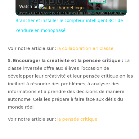
Watch on
l
Brancher et installer le compteur intelligent 3CT de
a
Zendure en monophasé
y
Voir notre article sur :
la collaboration en classe
.
5. Encourager la créativité et la pensée critique :
La
V
classe inversée offre aux élèves l’occasion de
développer leur créativité et leur pensée critique en les
incitant à résoudre des problèmes, à analyser des
i
informations et à prendre des décisions de manière
autonome. Cela les prépare à faire face aux défis du
d
monde réel.
Voir notre article sur :
la pensée critique
e