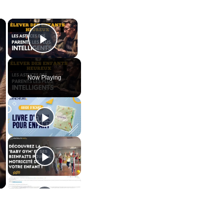
×
×
Play Video
Now Playing