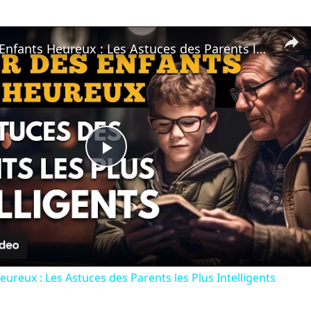
Élever des Enfants Heureux : Les Astuces des Parents les Plus Intelligents
P
l
a
eureux : Les Astuces des Parents les Plus Intelligents
y