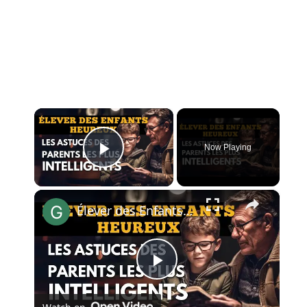
×
Now Playing
Play Video
×
Élever des Enfants Heureux : Les Astuces des Parents les Plus Intelligents
P