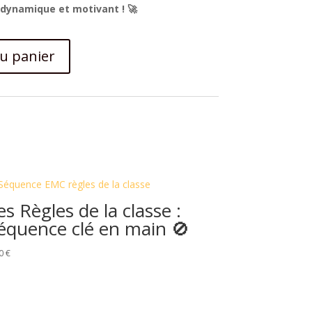
dynamique et motivant ! 🚀
au panier
es Règles de la classe :
équence clé en main 🚫
50
€