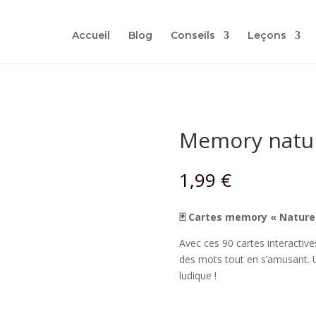
Retrouvez nos cahiers de vacances ! ☀️⛱️
Accueil
Blog
Conseils
Leçons
Memory natur
1,99
€
🃏 Cartes memory « Nature 
Avec ces 90 cartes interactive
des mots tout en s’amusant. U
ludique !