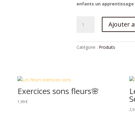
enfants un apprentissage 
quantité
Ajouter 
de
Memory
nature
des
Catégorie :
Produits
mots
🃏
Exercices sons fleurs🌸
L
S
1,99
€
2,