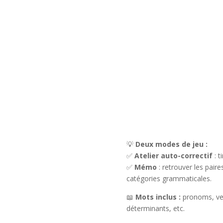
💡
Deux modes de jeu :
✅
Atelier auto-correctif
: t
✅
Mémo
: retrouver les pair
catégories grammaticales.
📖
Mots inclus :
pronoms, ver
déterminants, etc.