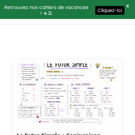
X
Retrouvez nos cahiers de vacances
Cliquez-ici
! ☀️⛱️