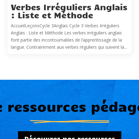
Verbes Irréguliers Anglais
: Liste et Méthode
AccueilLeçonsCycle 3Anglais Cycle 3 Verbes Irréguliers
Anglais : Liste et Méthode Les verbes irréguliers anglais
font partie des incontournables de l’apprentissage de la
langue. Contrairement aux verbes réguliers qui suivent la...
e ressources pédag
Découvrez nos ressources