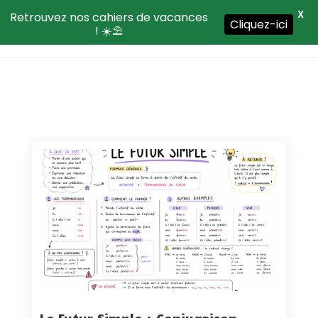
X
Retrouvez nos cahiers de vacances
Cliquez-ici
! ☀️⛱️