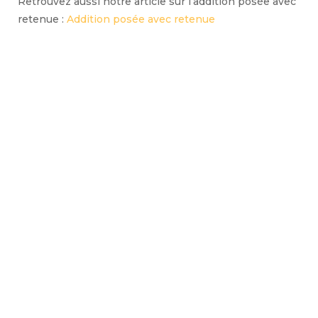
Retrouvez aussi notre article sur l’addition posée avec
retenue :
Addition posée avec retenue