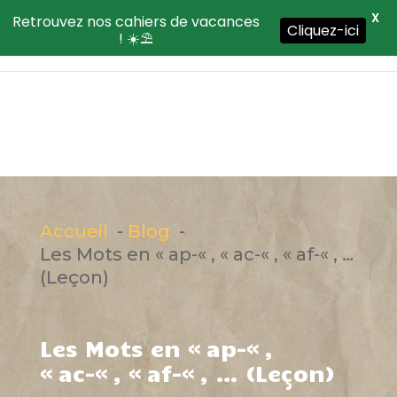
X
Retrouvez nos cahiers de vacances
Cliquez-ici
! ☀️⛱️
Accueil
Blog
Les Mots en « ap-« , « ac-« , « af-« , …
(Leçon)
Les Mots en « ap-« ,
« ac-« , « af-« , … (Leçon)