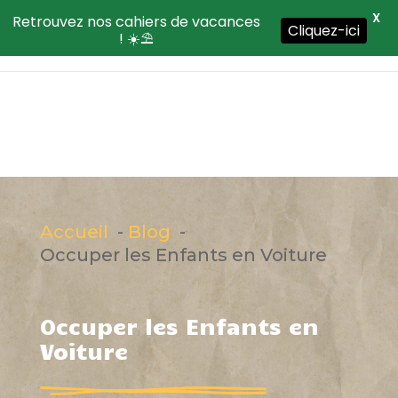
X
Retrouvez nos cahiers de vacances
Cliquez-ici
! ☀️⛱️
Accueil
Blog
Occuper les Enfants en Voiture
Occuper les Enfants en
Voiture