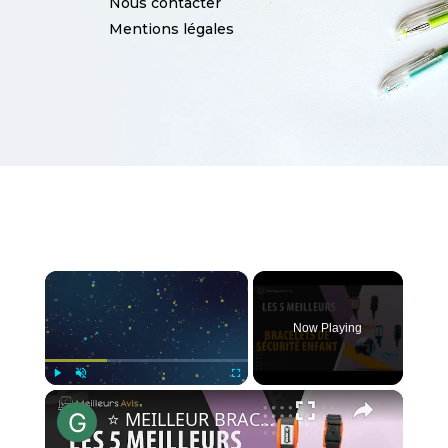
Nous contacter
Mentions légales
×
Now Playing
×
Play
Unmute
Fullscreen
⭐️ MEILLEUR BRACELET DE SÉCURITÉ ENFANT - Comparatif 2024